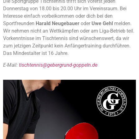
Die Sportgruppe Tischtennis trifft sich vorerst jeden
Donnerstag von 18.00 bis 20.00 Uhr im Vereinsraum. Bei
Interesse einfach vorbeikommen oder dich bei den
Sportfreunden
Harald Neugebauer
oder
Uwe Gehl
melden.
Wir nehmen nicht an Wettkämpfen oder am Liga-Betrieb teil.
Vorkenntnisse im Tischtennis sind wünschenswert, da wir
zum jetzigen Zeitpunkt kein Anfängertraining durchführen.
Das Mindestalter ist 16 Jahre.
E-Mail:
tischtennis@gebergrund-goppeln.de